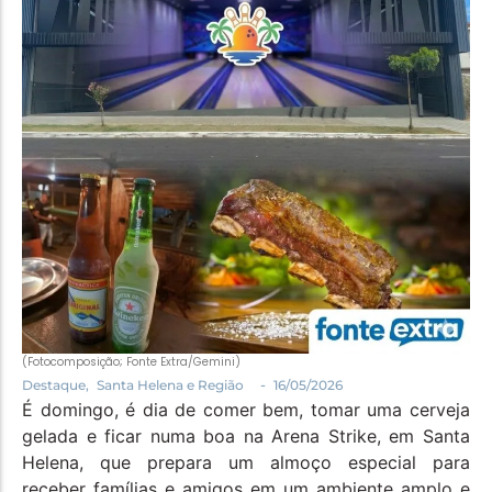
Política
Santa Helena e Região
Saúde e Bem-Estar
(Fotocomposição; Fonte Extra/Gemini)
-
Destaque
,
Santa Helena e Região
16/05/2026
É domingo, é dia de comer bem, tomar uma cerveja
gelada e ficar numa boa na Arena Strike, em Santa
Helena, que prepara um almoço especial para
receber famílias e amigos em um ambiente amplo e