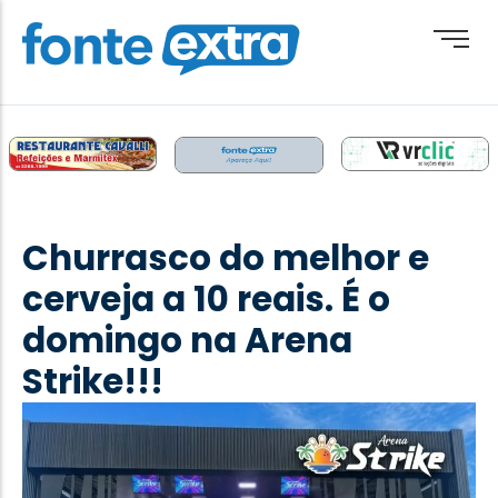
Brasil
Cotidiano
Churrasco do melhor e
Destaque
cerveja a 10 reais. É o
Esporte
domingo na Arena
Geral
Strike!!!
Obituário
Paraguai
Paraná