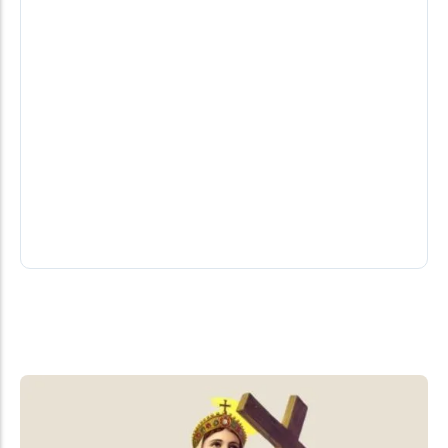
Ideb de Santa Helena chega a 7,5 e
supera médias do Paraná e do Brasil
Para a secretária municipal de Educação e Cultura,
Ana Paula da Silva, o resultado reflete o esforço
coletivo de toda...
07/08/2026