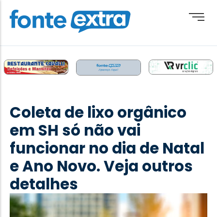
Brasil
Cotidiano
Coleta de lixo orgânico
Destaque
em SH só não vai
Esporte
funcionar no dia de Natal
Geral
e Ano Novo. Veja outros
Obituário
detalhes
Paraguai
Paraná