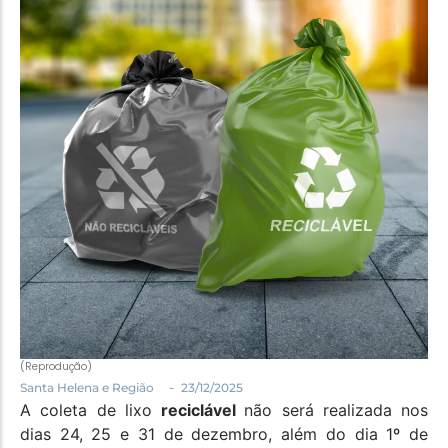
Política
Santa Helena e Região
Saúde e Bem-Estar
(Reprodução)
-
Santa Helena e Região
23/12/2025
A coleta de lixo
reciclável
não será realizada nos
dias 24, 25 e 31 de dezembro, além do dia 1º de