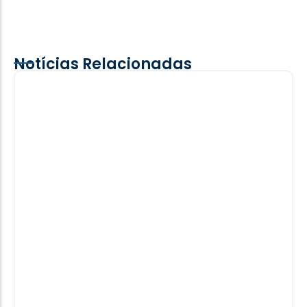
Notícias Relacionadas
Noite de sábado registra forte impacto
entre veículos no interior de Santa
Helena
Uma forte colisão entre dois veículos foi registrada
na noite deste sábado (08), por volta das 19h25, na