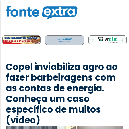
Brasil
Cotidiano
Copel inviabiliza agro ao
Destaque
fazer barbeiragens com
Esporte
as contas de energia.
Geral
Conheça um caso
Obituário
específico de muitos
Paraguai
(vídeo)
Paraná