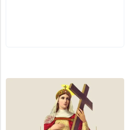
Programa Elder Boff: Vereador Francis
teve alta de hospital, diz fonte
A informação da alta hospitalar não foi confirmada
oficialmente pela sua assessoria e nem por
familiares.
08/08/2026