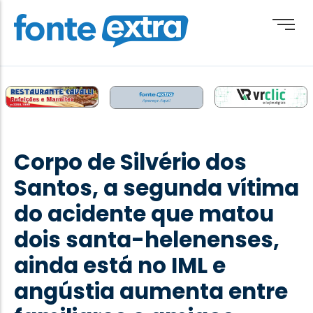
Brasil
Cotidiano
Corpo de Silvério dos
Destaque
Santos, a segunda vítima
Esporte
do acidente que matou
Geral
dois santa-helenenses,
Obituário
ainda está no IML e
Paraguai
angústia aumenta entre
Paraná