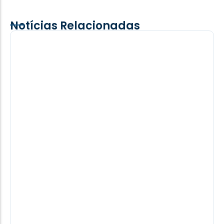
Notícias Relacionadas
Mercadão dos Óculos Santa Helena
lança campanha especial para o Dia
dos Pais com descontos e condições
facilitadas
Diferencial do Mercadão dos óculos: não fecha ao
meio-dia! Com a aproximação do Dia dos Pais, o