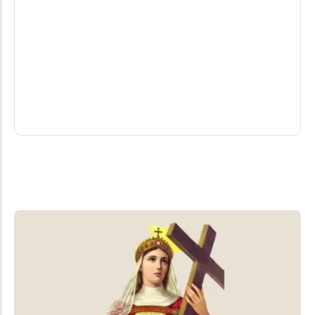
Família de Maycol Braghini atualiza
estado de saúde e celebra melhora no
quadro
Uma nova atualização sobre o estado de saúde do
jovem santa-helenense Maycol Willian Braghini,
que sofreu um grave acidente entre...
06/08/2026