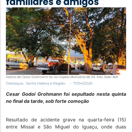
familiares e amigos
Política
Santa Helena e Região
Saúde e Bem-Estar
Velório de Cesar Grohmann foi na Capela Mortuária de SH. Foto: Elder Boff
-
Destaque
,
Santa Helena e Região
17/04/2026
Cesar Godoi Grohmann foi sepultado nesta quinta
no final da tarde, sob forte comoção
Resultado de acidente grave na quarta-feira (15)
entre Missal e São Miguel do Iguaçu, onde duas