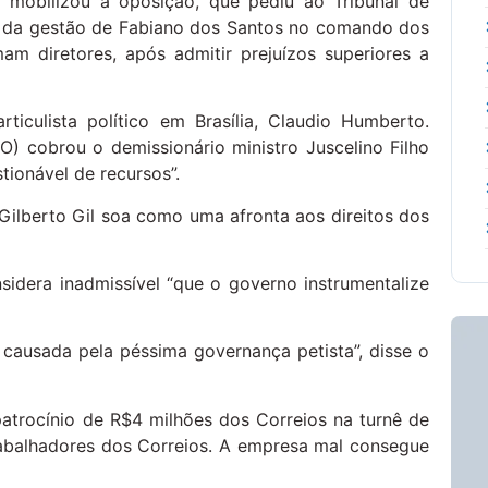
 mobilizou a oposição, que pediu ao Tribunal de
a da gestão de Fabiano dos Santos no comando dos
am diretores, após admitir prejuízos superiores a
rticulista político em Brasília, Claudio Humberto.
) cobrou o demissionário ministro Juscelino Filho
tionável de recursos”.
 Gilberto Gil soa como uma afronta aos direitos dos
idera inadmissível “que o governo instrumentalize
a causada pela péssima governança petista”, disse o
patrocínio de R$4 milhões dos Correios na turnê de
trabalhadores dos Correios. A empresa mal consegue