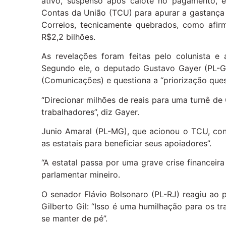
ativo, suspenso após calote no pagamento, e
Contas da União (TCU) para apurar a gastanç
Correios, tecnicamente quebrados, como afirm
R$2,2 bilhões.
As revelações foram feitas pelo colunista e a
Segundo ele, o deputado Gustavo Gayer (PL-GO
(Comunicações) e questiona a “priorização ques
“Direcionar milhões de reais para uma turnê de
trabalhadores”, diz Gayer.
Junio Amaral (PL-MG), que acionou o TCU, cons
as estatais para beneficiar seus apoiadores”.
“A estatal passa por uma grave crise financeir
parlamentar mineiro.
O senador Flávio Bolsonaro (PL-RJ) reagiu ao 
Gilberto Gil: “Isso é uma humilhação para os 
se manter de pé”.