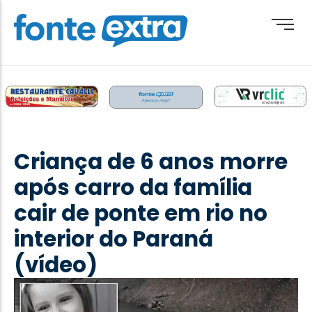
Brasil
Cotidiano
Criança de 6 anos morre
Destaque
após carro da família
Esporte
cair de ponte em rio no
Geral
interior do Paraná
Obituário
(vídeo)
Paraguai
Paraná