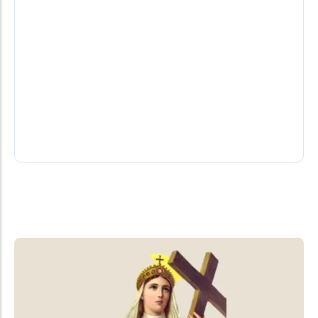
Moro X Requião Filho X Sandro Alex!
Domingo é o primeiro debate na Band
Será a primeira vez que os três estarão frente a
frente, na condição de pré-candidatos, para
detalhar e debater as...
05/08/2026