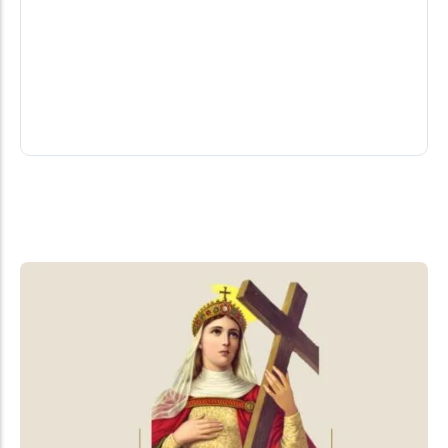
Alcolumbre: segredo!
O mistério mantido sobre o teor das conversas
reforçou o clima de desconfiança e especulação
sobre os bastidores da negociação.
06/08/2026