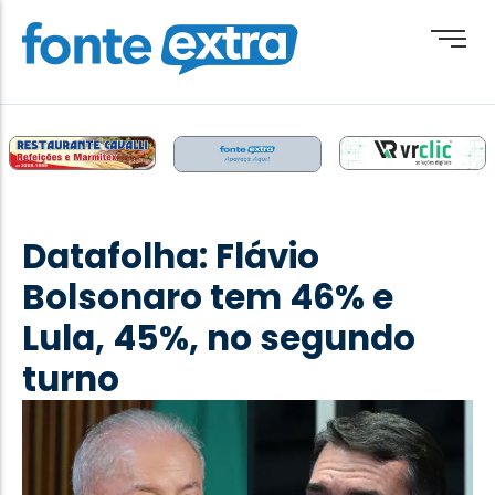
Brasil
Cotidiano
Datafolha: Flávio
Destaque
Bolsonaro tem 46% e
Esporte
Lula, 45%, no segundo
Geral
turno
Obituário
Paraguai
Paraná