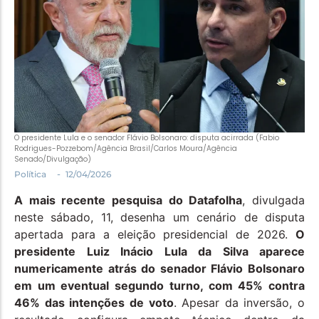
Política
Santa Helena e Região
Saúde e Bem-Estar
O presidente Lula e o senador Flávio Bolsonaro: disputa acirrada (Fabio
Rodrigues-Pozzebom/Agência Brasil/Carlos Moura/Agência
Senado/Divulgação)
-
Política
12/04/2026
A mais recente pesquisa do Datafolha
, divulgada
neste sábado, 11, desenha um cenário de disputa
apertada para a eleição presidencial de 2026.
O
presidente Luiz Inácio Lula da Silva aparece
numericamente atrás do senador Flávio Bolsonaro
em um eventual segundo turno, com 45% contra
46% das intenções de voto
. Apesar da inversão, o