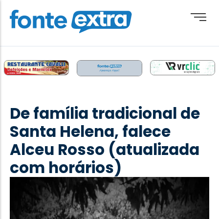
Brasil
Cotidiano
De família tradicional de
Destaque
Santa Helena, falece
Esporte
Alceu Rosso (atualizada
Geral
com horários)
Obituário
Paraguai
Paraná