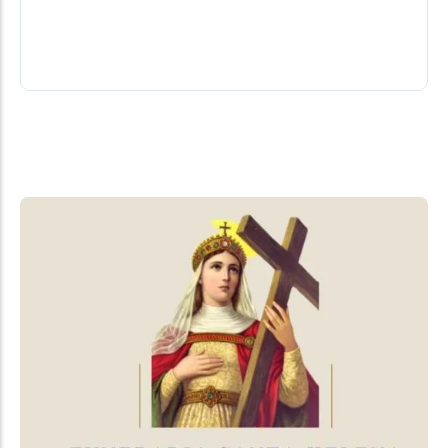
na noite deste sábado (08), por volta das 19h25, na
PR-495, na...
08/08/2026