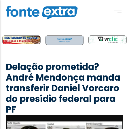
Brasil
Cotidiano
Delação prometida?
Destaque
André Mendonça manda
Esporte
transferir Daniel Vorcaro
Geral
do presídio federal para
Obituário
PF
Paraguai
Paraná