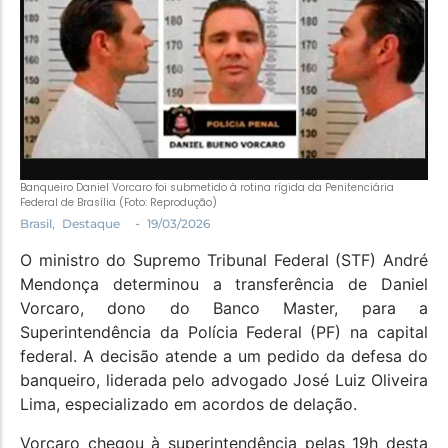
Política
Santa Helena e Região
Saúde e Bem-Estar
Banqueiro Daniel Vorcaro foi submetido à rotina rígida da Penitenciária
Federal de Brasília (Foto: Reprodução)
-
Brasil
,
Destaque
19/03/2026
O ministro do Supremo Tribunal Federal (STF) André
Mendonça determinou a transferência de Daniel
Vorcaro, dono do Banco Master, para a
Superintendência da Polícia Federal (PF) na capital
federal. A decisão atende a um pedido da defesa do
banqueiro, liderada pelo advogado José Luiz Oliveira
Lima, especializado em acordos de delação.
Vorcaro chegou à superintendência pelas 19h desta