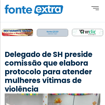
Brasil
Cotidiano
Delegado de SH preside
Destaque
comissão que elabora
Esporte
protocolo para atender
Geral
mulheres vítimas de
Obituário
violência
Paraguai
Paraná