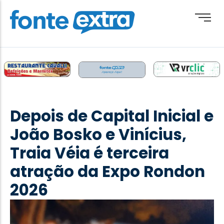
Brasil
Cotidiano
Depois de Capital Inicial e
Destaque
João Bosko e Vinícius,
Esporte
Traia Véia é terceira
Geral
atração da Expo Rondon
Obituário
2026
Paraguai
Paraná