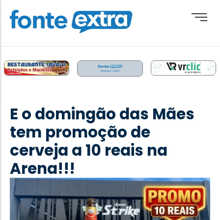
Brasil
Cotidiano
E o domingão das Mães
Destaque
tem promoção de
Esporte
cerveja a 10 reais na
Geral
Arena!!!
Obituário
Paraguai
Paraná