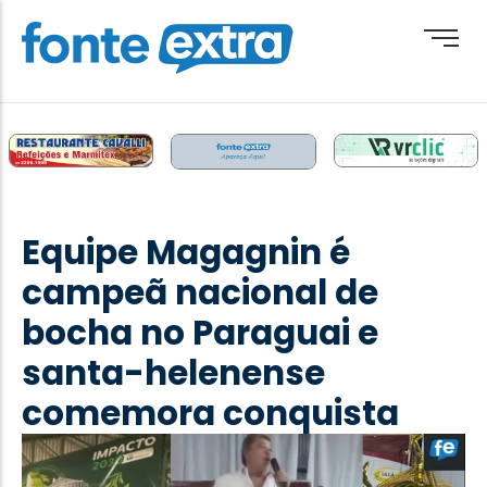
Brasil
Cotidiano
Equipe Magagnin é
Destaque
campeã nacional de
Esporte
bocha no Paraguai e
Geral
santa-helenense
Obituário
comemora conquista
Paraguai
Paraná