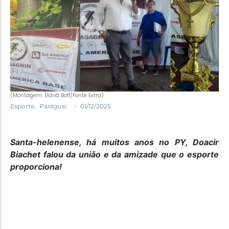
Política
Santa Helena e Região
Saúde e Bem-Estar
(Montagem: Eldriã Boff/Fonte Extra)
-
Esporte
,
Paraguai
01/12/2025
Santa-helenense, há muitos anos no PY, Doacir
Biachet falou da união e da amizade que o esporte
proporciona!