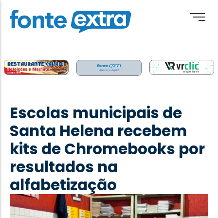
Brasil
Cotidiano
Escolas municipais de
Destaque
Santa Helena recebem
Esporte
kits de Chromebooks por
Geral
resultados na
Obituário
alfabetização
Paraguai
Paraná