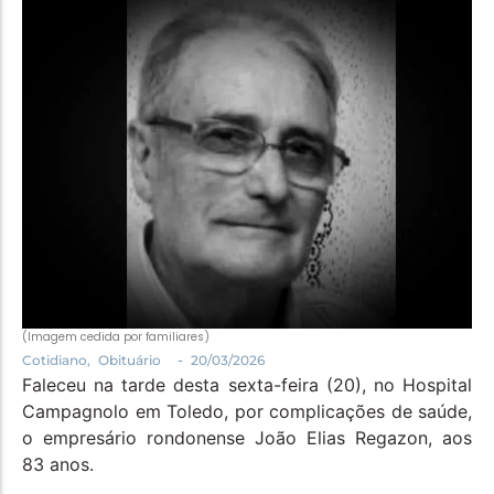
Política
Santa Helena e Região
Saúde e Bem-Estar
(Imagem cedida por familiares)
-
Cotidiano
,
Obituário
20/03/2026
Faleceu na tarde desta sexta-feira (20), no Hospital
Campagnolo em Toledo, por complicações de saúde,
o empresário rondonense João Elias Regazon, aos
83 anos.