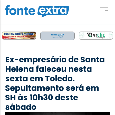
Brasil
Cotidiano
Ex-empresário de Santa
Destaque
Helena faleceu nesta
Esporte
sexta em Toledo.
Geral
Sepultamento será em
Obituário
SH às 10h30 deste
Paraguai
sábado
Paraná