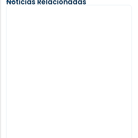
Notícias Relacionadas
Adolescente é picado por cobra
cascavel durante trabalho na lavoura
em Iguiporã
moradores da região não esperaram a chegada do
resgate e levaram o adolescente por conta própria
até o hospital
06/08/2026