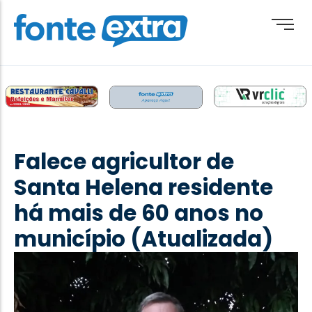
Brasil
Cotidiano
Falece agricultor de
Destaque
Santa Helena residente
Esporte
há mais de 60 anos no
Geral
município (Atualizada)
Obituário
Paraguai
Paraná