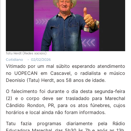
Política
Santa Helena e Região
Saúde e Bem-Estar
Tatu Herdt (Redes sociais)
-
Cotidiano
02/02/2026
Vitimado por um mal súbito esperando atendimento
no UOPECAN em Cascavel, o radialista e músico
Deonisio (Tatu) Herdt, aos 58 anos de idade.
O falecimento foi durante o dia desta segunda-feira
(2) e o corpo deve ser trasladado para Marechal
Cândido Rondon, PR, para os atos fúnebres, cujos
horários e local ainda não foram informados.
Tatu fazia programas diariamente pela Rádio
Educadora Marechal, das 5h30 às 7h e após as 13h,