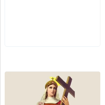
Empresário de São Clemente, irmão do
ex-vereador Valdir Osorio será
sepultado no início da tarde
Às 14h está marcada uma celebração e logo depois,
o corpo seguirá em cortejo até o cemitério local
em São...
06/08/2026