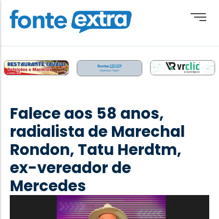
Brasil
Cotidiano
Falece aos 58 anos,
Destaque
radialista de Marechal
Esporte
Rondon, Tatu Herdtm,
Geral
ex-vereador de
Obituário
Mercedes
Paraguai
Paraná