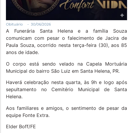
Política
Santa Helena e Região
Saúde e Bem-Estar
-
Obituário
30/06/2026
A Funerária Santa Helena e a família Souza
comunicam com pesar o falecimento de Jacira de
Paula Souza, ocorrido nesta terça-feira (30), aos 85
anos de idade.
O corpo está sendo velado na Capela Mortuária
Municipal do bairro São Luiz em Santa Helena, PR.
Haverá celebração nesta quarta, às 9h e logo após
sepultamento no Cemitério Municipal de Santa
Helena.
Aos familiares e amigos, o sentimento de pesar da
equipe Fonte Extra.
Elder Boff/FE