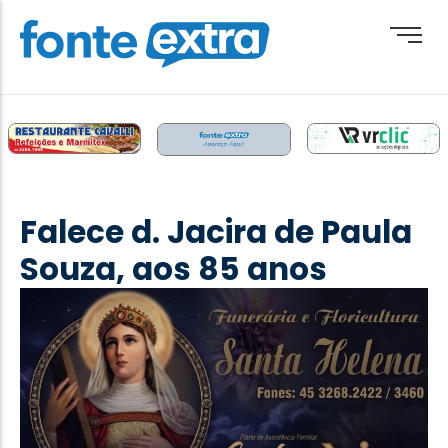
Brasil
Cotidiano
Falece d. Jacira de Paula
Destaque
Souza, aos 85 anos
Esporte
Geral
Obituário
Paraguai
Paraná