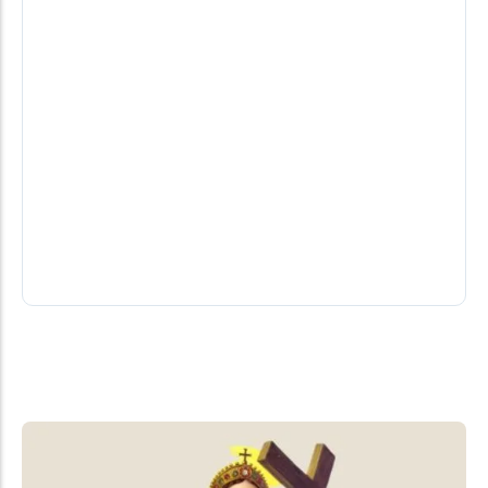
Nota de falecimento de Laudair Miguel
Pletsch
Celebração às 8h desta terça e logo após o
sepultamento no Cemitério Municipal.
03/08/2026