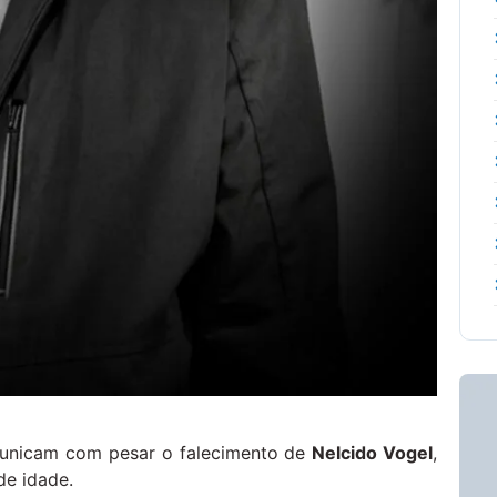
omunicam com pesar o falecimento de
Nelcido Vogel
,
de idade.