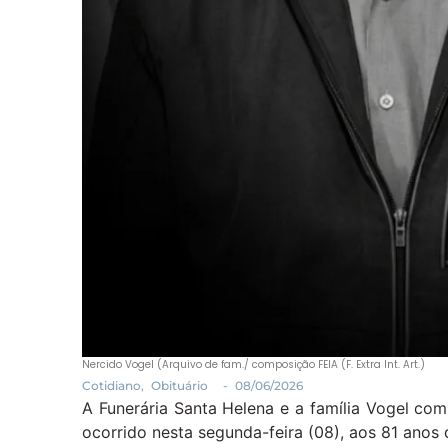
Nercido Vogel (Arquivo de fam./ composição FEIA (F. Extra Int. Art.)
Cotidiano
,
Obituário
-
08/06/2026
A Funerária Santa Helena e a família Vogel c
ocorrido nesta segunda-feira (08), aos 81 anos 