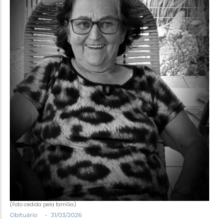
Política
Santa Helena e Região
Saúde e Bem-Estar
(Foto cedida pela família)
-
Obituário
31/03/2026