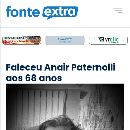
Brasil
Cotidiano
Faleceu Anair Paternolli
Destaque
aos 68 anos
Esporte
Geral
Obituário
Paraguai
Paraná