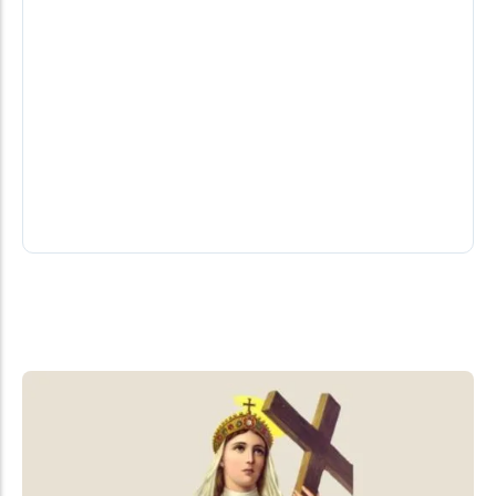
Nota de falecimento de Laudair Miguel
Pletsch
Celebração às 8h desta terça e logo após o
sepultamento no Cemitério Municipal.
03/08/2026