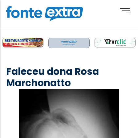
Brasil
Cotidiano
Faleceu dona Rosa
Destaque
Marchonatto
Esporte
Geral
Obituário
Paraguai
Paraná