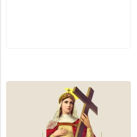
Sobrancelhas está com inscrições
abertas em Marechal Cândido Rondon
A Prefeitura de Marechal Cândido Rondon, por
meio da Secretaria de Desenvolvimento
Econômico e Turismo, em parceria com o Senac,...
07/08/2026