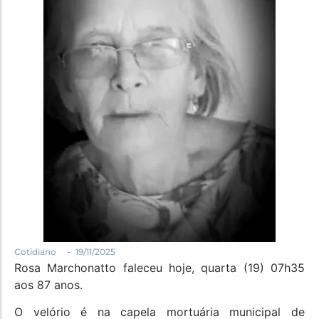
Política
Santa Helena e Região
Saúde e Bem-Estar
-
Cotidiano
19/11/2025
Rosa Marchonatto faleceu hoje, quarta (19) 07h35
aos 87 anos.
O velório é na capela mortuária municipal de