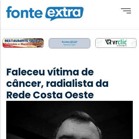
Brasil
Cotidiano
Faleceu vítima de
Destaque
câncer, radialista da
Esporte
Rede Costa Oeste
Geral
Obituário
Paraguai
Paraná