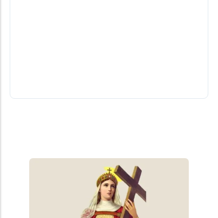
Adolescente é picado por cobra
cascavel durante trabalho na lavoura
em Iguiporã
moradores da região não esperaram a chegada do
resgate e levaram o adolescente por conta própria
até o hospital
06/08/2026