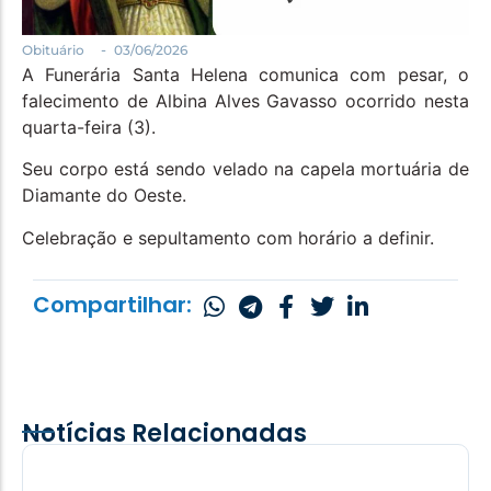
Política
Santa Helena e Região
-
Obituário
03/06/2026
A Funerária Santa Helena comunica com pesar, o
Saúde e Bem-Estar
falecimento de Albina Alves Gavasso ocorrido nesta
quarta-feira (3).
Seu corpo está sendo velado na capela mortuária de
Diamante do Oeste.
Celebração e sepultamento com horário a definir.
Compartilhar:
Notícias Relacionadas