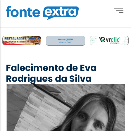
Brasil
Cotidiano
Falecimento de Eva
Destaque
Rodrigues da Silva
Esporte
Geral
Obituário
Paraguai
Paraná