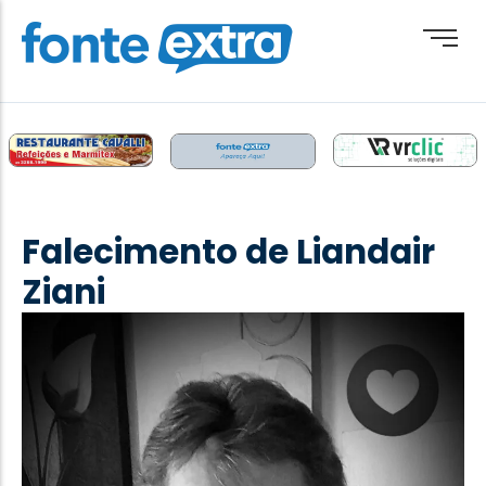
Brasil
Cotidiano
Falecimento de Liandair
Destaque
Ziani
Esporte
Geral
Obituário
Paraguai
Paraná