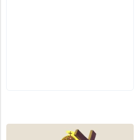
Nota de falecimento de Laudair Miguel
Pletsch
Celebração às 8h desta terça e logo após o
sepultamento no Cemitério Municipal.
03/08/2026