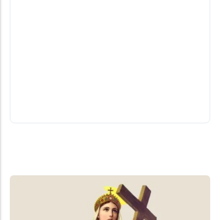
Motorista fica ferido após colisão lateral
entre carro e caminhão na PR-495 em
Medianeira
Um homem de 43 anos ficou ferido após um
acidente de trânsito registrado na noite desta
quinta-feira (6), na PR-495,...
07/08/2026