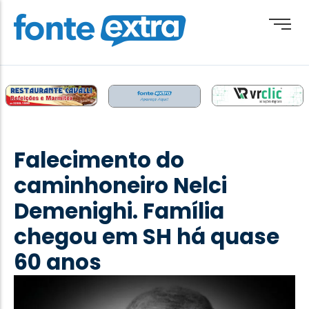
Brasil
Cotidiano
Falecimento do
Destaque
caminhoneiro Nelci
Esporte
Demenighi. Família
Geral
chegou em SH há quase
Obituário
60 anos
Paraguai
Paraná