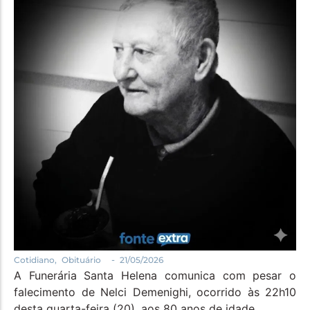
Política
Santa Helena e Região
Saúde e Bem-Estar
-
Cotidiano
,
Obituário
21/05/2026
A Funerária Santa Helena comunica com pesar o
falecimento de Nelci Demenighi, ocorrido às 22h10
desta quarta-feira (20), aos 80 anos de idade.