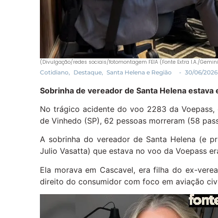
(Divulgação/redes sociais/fotomontagem FEIA (Fonte Extra I.A./Gemin
Cotidiano
,
Destaque
,
Santa Helena e Região
-
30/06/2026
Sobrinha de vereador de Santa Helena estava e
No trágico acidente do voo 2283 da Voepass,
de Vinhedo (SP), 62 pessoas morreram (58 passa
A sobrinha do vereador de Santa Helena (e p
Julio Vasatta) que estava no voo da Voepass 
Ela morava em Cascavel, era filha do ex-vere
direito do consumidor com foco em aviação civ