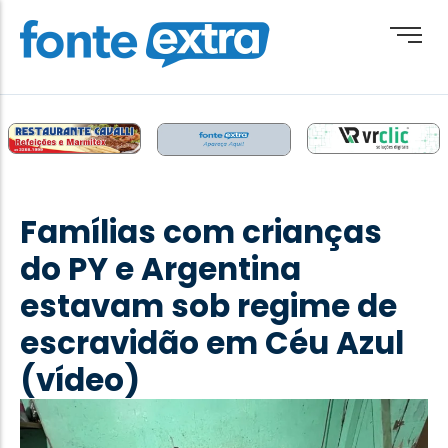
Brasil
Cotidiano
Famílias com crianças
Destaque
do PY e Argentina
Esporte
estavam sob regime de
Geral
escravidão em Céu Azul
Obituário
(vídeo)
Paraguai
Paraná