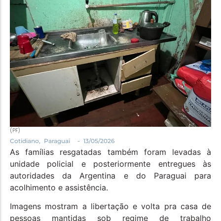
Política
Santa Helena e Região
Saúde e Bem-Estar
(PF)
-
Cotidiano
,
Paraguai
13/05/2026
As famílias resgatadas também foram levadas à
unidade policial e posteriormente entregues às
autoridades da Argentina e do Paraguai para
acolhimento e assistência.
Imagens mostram a libertação e volta pra casa de
pessoas mantidas sob regime de trabalho