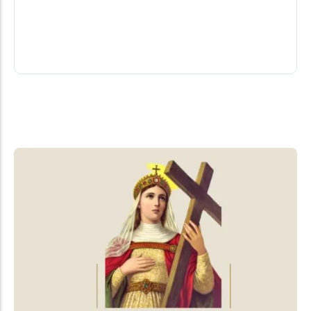
Ação se desenvolveu num lava-rápido em
município a 180km da fronteira com o Brasil.
08/08/2026