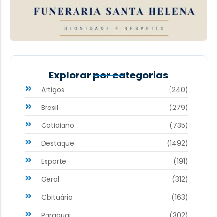
Explorar por categorias
Artigos
(240)
Brasil
(279)
Cotidiano
(735)
Destaque
(1492)
Esporte
(191)
Geral
(312)
Obituário
(163)
Paraguai
(302)