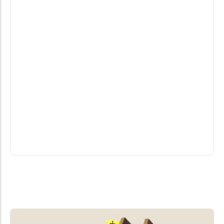
Paróquia São Roque celebra pela
primeira vez a Festa do Padroeiro
A Paróquia São Roque, em Santa Helena, realiza no
dia 16 de agosto (domingo) sua primeira Festa do
Padroeiro. A...
06/08/2026