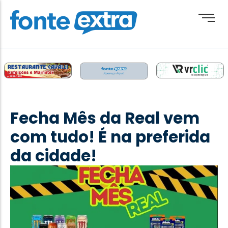
Brasil
Cotidiano
Fecha Mês da Real vem
Destaque
com tudo! É na preferida
Esporte
da cidade!
Geral
Obituário
Paraguai
Paraná