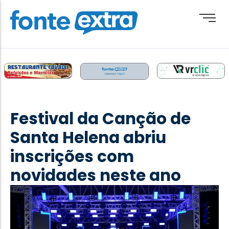
Brasil
Cotidiano
Festival da Canção de
Destaque
Santa Helena abriu
Esporte
inscrições com
Geral
novidades neste ano
Obituário
Paraguai
Paraná