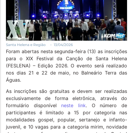
Política
Santa Helena e Região
Saúde e Bem-Estar
-
Santa Helena e Região
13/04/2026
Foram abertas nesta segunda-feira (13) as inscrições
para o XIX Festival da Canção de Santa Helena
(FESLENA) – Edição 2026. O evento será realizado
nos dias 21 e 22 de maio, no Balneário Terra das
Águas.
As inscrições são gratuitas e devem ser realizadas
exclusivamente de forma eletrônica, através do
formulário disponível
neste link
. O número de
participantes é limitado a 15 por categoria nas
modalidades gospel, popular, sertanejo e infanto-
juvenil, e 10 vagas para a categoria mirim, novidade