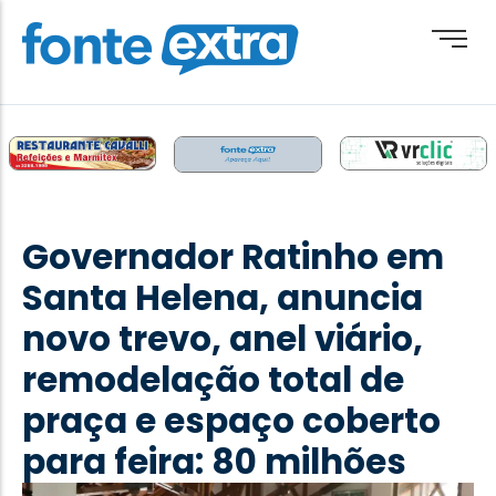
Brasil
Cotidiano
Governador Ratinho em
Destaque
Santa Helena, anuncia
Esporte
novo trevo, anel viário,
Geral
remodelação total de
Obituário
praça e espaço coberto
Paraguai
para feira: 80 milhões
Paraná