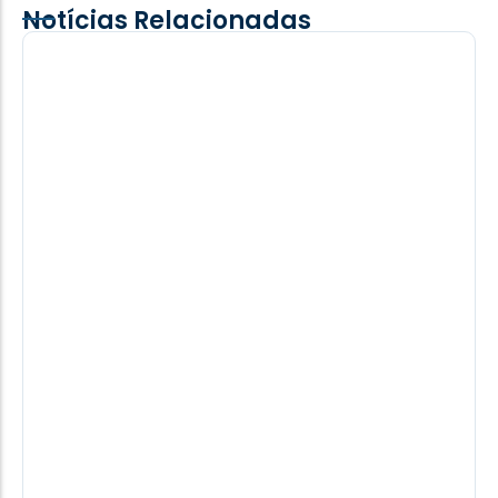
Notícias Relacionadas
“Golpe imaginário”: Preso político,
Bolsonaro completou nesta terça, um
ano de prisão. (Vídeo)
Filho Carlos repercutiu a data e falou em "golpe
imaginário" e proibição de filhos visitarem o pai.
05/08/2026