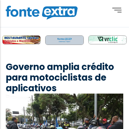
Brasil
Cotidiano
Governo amplia crédito
Destaque
para motociclistas de
Esporte
aplicativos
Geral
Obituário
Paraguai
Paraná