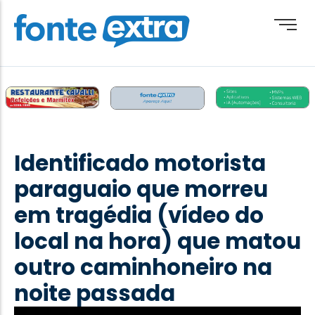
Brasil
Cotidiano
Identificado motorista
Destaque
paraguaio que morreu
Esporte
em tragédia (vídeo do
Geral
local na hora) que matou
Obituário
outro caminhoneiro na
Paraguai
noite passada
Paraná