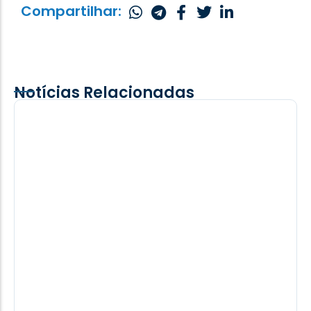
Compartilhar:
Notícias Relacionadas
Faca X Facão! Briga deixa ferido grave
O suspeito de desferir os golpes foi preso em