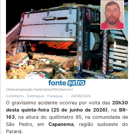
Política
Santa Helena e Região
Saúde e Bem-Estar
(Fotocomposição: Fonte Extra/FEIA/Gemini)
-
Cotidiano
,
Destaque
,
Paraguai
26/06/2026
O gravíssimo acidente ocorreu por volta das
20h30
desta quinta-feira (25 de junho de 2026)
, na
BR-
163
, na altura do quilômetro 95, na comunidade de
São Pedro, em
Capanema
, região sudoeste do
Paraná.