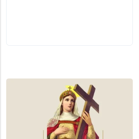
Chances reais. Conheça a lista dos
candidatos a deputado do PL
Por Elder Boff* A chapa do santa-helenense Zado
no PL conta com 55 candidatos a deputado
08/08/2026