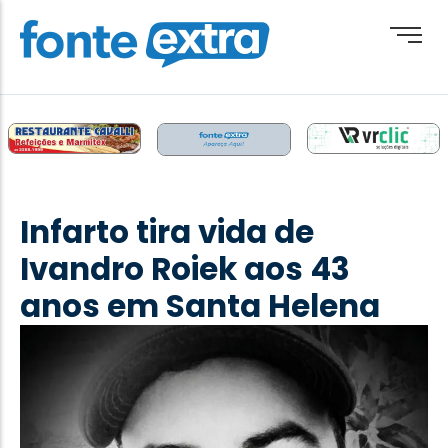
Brasil
Cotidiano
Infarto tira vida de
Destaque
Ivandro Roiek aos 43
Esporte
anos em Santa Helena
Geral
Obituário
Paraguai
Paraná