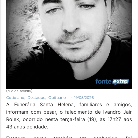
Política
Santa Helena e Região
Saúde e Bem-Estar
(Mídias sociais)
-
Cotidiano
,
Destaque
,
Obituário
19/05/2026
A Funerária Santa Helena, familiares e amigos,
informam com pesar, o falecimento de Ivandro Jair
Roiek, ocorrido nesta terça-feira (19), às 17h27 aos
43 anos de idade.