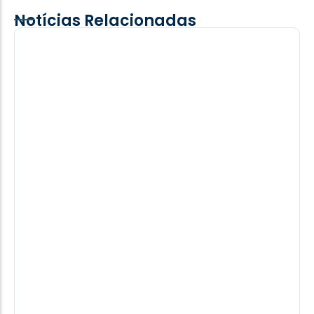
Notícias Relacionadas
Faca X Facão! Briga deixa ferido grave
O suspeito de desferir os golpes foi preso em
flagrante pela Polícia Militar após tentativa de fuga.
08/08/2026