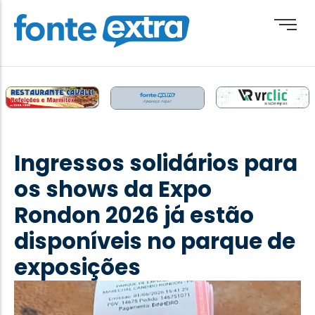
Brasil
Cotidiano
Ingressos solidários para
Destaque
os shows da Expo
Esporte
Rondon 2026 já estão
Geral
disponíveis no parque de
Obituário
exposições
Paraguai
Paraná