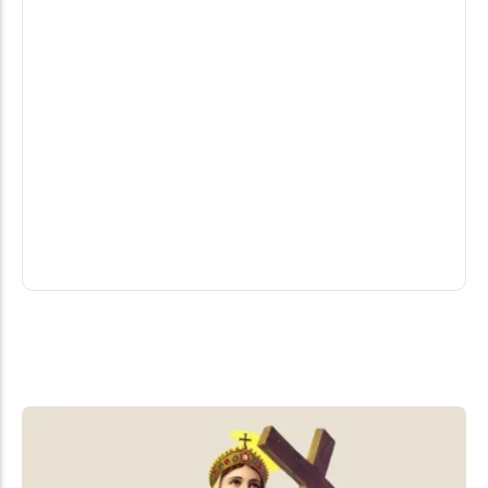
Gestante é agredida com garrafa de
refrigerante em supermercado de
Marechal Cândido Rondon
Uma operadora de caixa grávida foi agredida por
um cliente no final da tarde de quarta-feira (5),
dentro de um...
06/08/2026