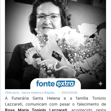
Política
Santa Helena e Região
Saúde e Bem-Estar
-
Obituário
,
Santa Helena e Região
21/04/2026
A Funerária Santa Helena e a família Toniolo
Lazzareti, comunicam com pesar o falecimento de
Rosa Maria Toniolo Lazzareti
, acontecido nesta