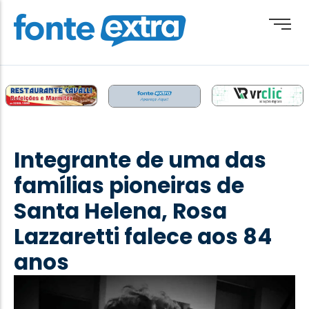
Brasil
Cotidiano
Integrante de uma das
Destaque
famílias pioneiras de
Esporte
Santa Helena, Rosa
Geral
Lazzaretti falece aos 84
Obituário
anos
Paraguai
Paraná