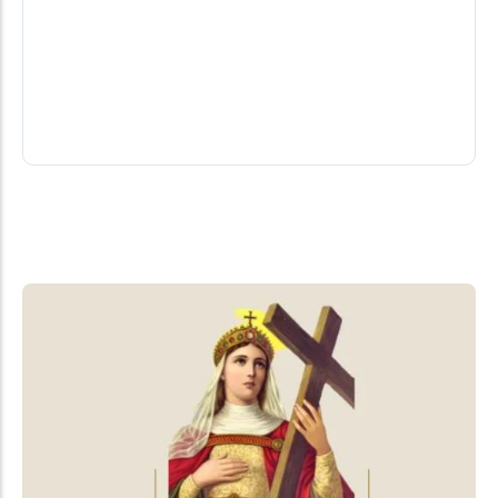
Frivatti
Uma comitiva do município paraguaio de
Mbaracayú esteve em Santa Helena entre quinta e
sexta-feira (7) para acompanhar o andamento...
07/08/2026