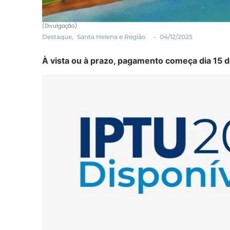
(Divulgação)
Destaque
,
Santa Helena e Região
-
04/12/2025
À vista ou à prazo, pagamento começa dia 15