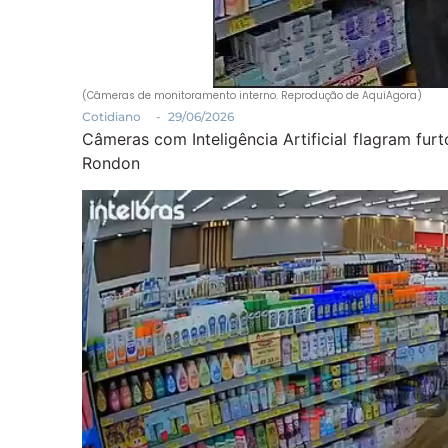
(Câmeras de monitoramento interno. Reprodução de AquiAgora)
Cotidiano
-
29/06/2026
Câmeras com Inteligência Artificial flagram fu
Rondon