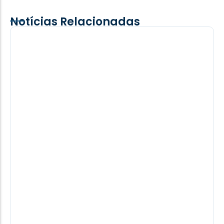
Notícias Relacionadas
Faca X Facão! Briga deixa ferido grave
O suspeito de desferir os golpes foi preso em
flagrante pela Polícia Militar após tentativa de fuga.
08/08/2026