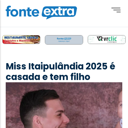
Brasil
Cotidiano
Miss Itaipulândia 2025 é
Destaque
casada e tem filho
Esporte
Geral
Obituário
Paraguai
Paraná