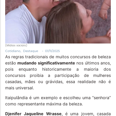
Política
Santa Helena e Região
Saúde e Bem-Estar
(Mídias sociais)
-
Cotidiano
,
Destaque
01/11/2025
As regras tradicionais de muitos concursos de beleza
estão
mudando significativamente
nos últimos anos,
pois enquanto historicamente a maioria dos
concursos proibia a participação de mulheres
casadas, mães ou grávidas, essa realidade não é
mais universal.
Itaipulândia é um exemplo e escolheu uma “senhora”
como representante máxima da beleza.
Djenifer Jaqueline Wrasse
, é uma jovem, casada