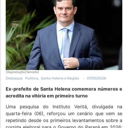
Política
Santa Helena e Região
Saúde e Bem-Estar
(Reprodução/Senado)
-
Destaque
,
Política
,
Santa Helena e Região
07/05/2026
Ex-prefeito de Santa Helena comemora números e
acredita na vitória em primeiro turno
Uma pesquisa do Instituto Veritá, divulgada na
quarta-feira (06), reforçou um cenário que vem se
repetindo desde os primeiros levantamentos sobre a
corrida eleitoral para o Governo do Paraná em 2026: