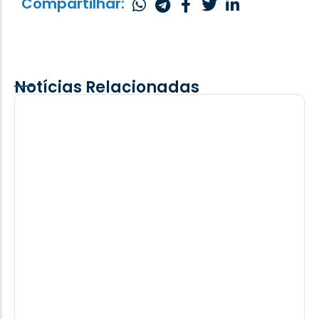
Compartilhar:
Notícias Relacionadas
Comitiva de Mbaracayú/PY visita Santa
Helena e conhece obras do frigorífico da
Frivatti