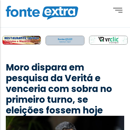
Brasil
Cotidiano
Moro dispara em
Destaque
pesquisa da Veritá e
Esporte
venceria com sobra no
Geral
primeiro turno, se
Obituário
eleições fossem hoje
Paraguai
Paraná