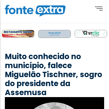
Brasil
Cotidiano
Muito conhecido no
Destaque
município, falece
Esporte
Miguelão Tischner, sogro
Geral
do presidente da
Obituário
Assemusa
Paraguai
Paraná