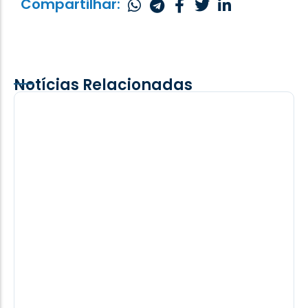
Compartilhar:
Notícias Relacionadas
Moro adota estratégia de Ratinho no
passado e de Lula nesta eleição e não
vai a debate da Band