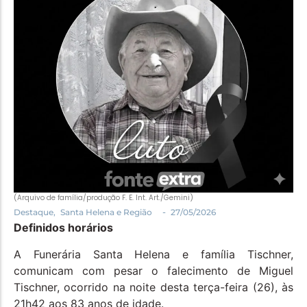
Política
Santa Helena e Região
Saúde e Bem-Estar
(Arquivo de família/produção F. E. Int. Art./Gemini)
-
Destaque
,
Santa Helena e Região
27/05/2026
Definidos horários
A Funerária Santa Helena e família Tischner,
comunicam com pesar o falecimento de Miguel
Tischner, ocorrido na noite desta terça-feira (26), às
21h42 aos 83 anos de idade.