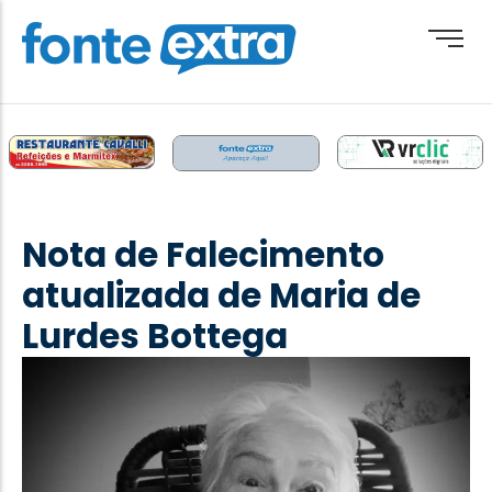
Brasil
Cotidiano
Nota de Falecimento
Destaque
atualizada de Maria de
Esporte
Lurdes Bottega
Geral
Obituário
Paraguai
Paraná