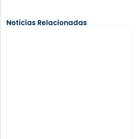
Notícias Relacionadas
Adolescente é picado por cobra
cascavel durante trabalho na lavoura
em Iguiporã
moradores da região não esperaram a chegada do
resgate e levaram o adolescente por conta própria