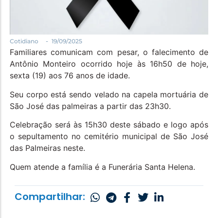
Política
Santa Helena e Região
Saúde e Bem-Estar
-
Cotidiano
19/09/2025
Familiares comunicam com pesar, o falecimento de
Antônio Monteiro ocorrido hoje às 16h50 de hoje,
sexta (19) aos 76 anos de idade.
Seu corpo está sendo velado na capela mortuária de
São José das palmeiras a partir das 23h30.
Celebração será às 15h30 deste sábado e logo após
o sepultamento no cemitério municipal de São José
das Palmeiras neste.
Quem atende a família é a Funerária Santa Helena.
Compartilhar: