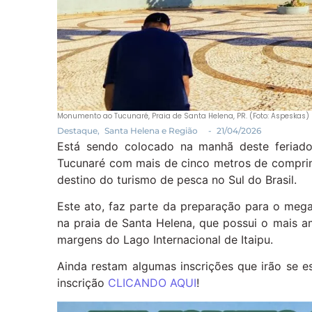
Monumento ao Tucunaré, Praia de Santa Helena, PR. (Foto: Aspeskas)
Destaque
,
Santa Helena e Região
-
21/04/2026
Está sendo colocado na manhã deste feriado
Tucunaré com mais de cinco metros de compri
destino do turismo de pesca no Sul do Brasil.
Este ato, faz parte da preparação para o mega
na praia de Santa Helena, que possui o mais a
margens do Lago Internacional de Itaipu.
Ainda restam algumas inscrições que irão se 
inscrição
CLICANDO AQUI
!