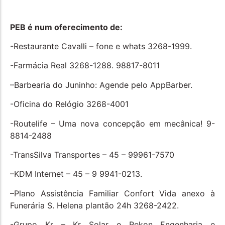
PEB é num oferecimento de:
-Restaurante Cavalli – fone e whats 3268-1999.
-Farmácia Real 3268-1288. 98817-8011
–Barbearia do Juninho: Agende pelo AppBarber.
-Oficina do Relógio 3268-4001
-Routelife – Uma nova concepção em mecânica! 9-
8814-2488
-TransSilva Transportes – 45 – 99961-7570
–KDM Internet – 45 – 9 9941-0213.
–Plano Assistência Familiar Confort Vida anexo à
Funerária S. Helena plantão 24h 3268-2422.
-Grupo Kr – Kr Solar e Rekon Engenharia e