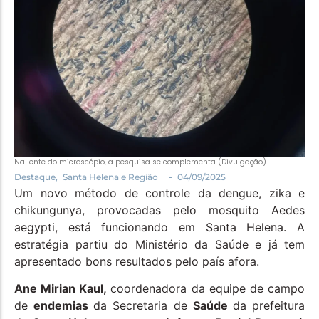
Política
Santa Helena e Região
Saúde e Bem-Estar
Na lente do microscópio, a pesquisa se complementa (Divulgação)
-
Destaque
,
Santa Helena e Região
04/09/2025
Um novo método de controle da dengue, zika e
chikungunya, provocadas pelo mosquito Aedes
aegypti, está funcionando em Santa Helena. A
estratégia partiu do Ministério da Saúde e já tem
apresentado bons resultados pelo país afora.
Ane Mirian Kaul,
coordenadora da equipe de campo
de
endemias
da Secretaria de
Saúde
da prefeitura