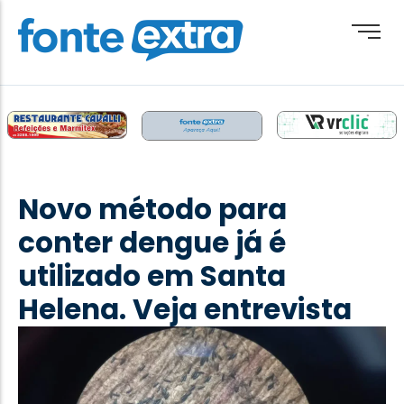
Brasil
Cotidiano
Novo método para
Destaque
conter dengue já é
Esporte
utilizado em Santa
Geral
Helena. Veja entrevista
Obituário
Paraguai
Paraná