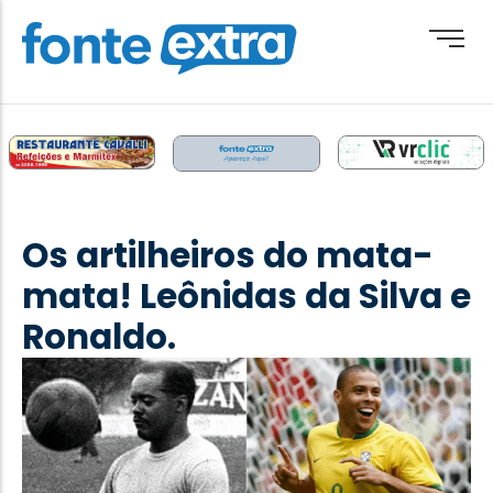
Brasil
Cotidiano
Os artilheiros do mata-
Destaque
mata! Leônidas da Silva e
Esporte
Ronaldo.
Geral
Obituário
Paraguai
Paraná