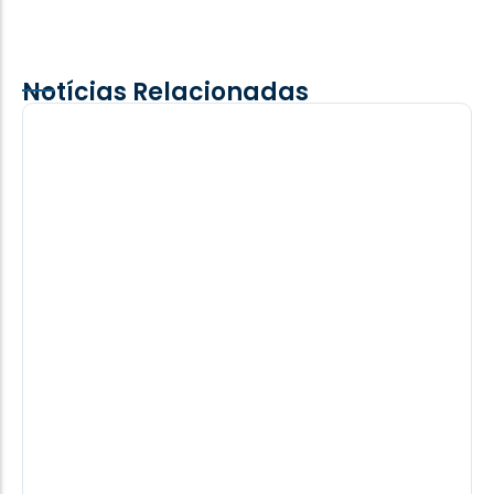
Notícias Relacionadas
Os detalhes por trás da contratação de
Diomandé pelo Real Madrid
O Real Madrid confirmou nesta quinta-feira a
contratação do ponta ivoriense Yan Diomandé,
que chega junto ao RB Leipzig. O...