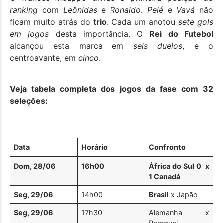
ranking
com
Leônidas
e
Ronaldo
.
Pelé
e
Vavá
não
ficam muito atrás do
trio
. Cada um anotou
sete gols
em jogos
desta importância. O
Rei do Futebol
alcançou esta marca em
seis duelos
, e o
centroavante, em
cinco
.
Veja tabela completa dos jogos da fase com 32
seleções:
Data
Horário
Confronto
Dom, 28/06
16h00
África do Sul 0 x
1 Canadá
Seg, 29/06
14h00
Brasil
x Japão
Seg, 29/06
17h30
Alemanha x
Paraguai