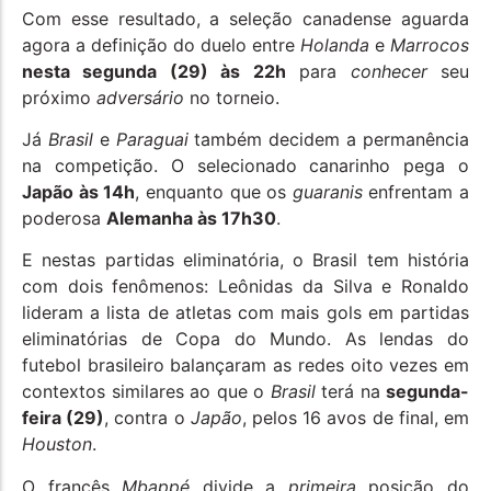
Com esse resultado, a seleção canadense aguarda
agora a definição do duelo entre
Holanda
e
Marrocos
nesta segunda (29) às 22h
para
conhecer
seu
próximo
adversário
no torneio.
Já
Brasil
e
Paraguai
também decidem a permanência
na competição. O selecionado canarinho pega o
Japão às 14h
, enquanto que os
guaranis
enfrentam a
poderosa
Alemanha às 17h30
.
E nestas partidas eliminatória, o Brasil tem história
com dois fenômenos: Leônidas da Silva e Ronaldo
lideram a lista de atletas com mais gols em partidas
eliminatórias de Copa do Mundo. As lendas do
futebol brasileiro balançaram as redes oito vezes em
contextos similares ao que o
Brasil
terá na
segunda-
feira (29)
, contra o
Japão
, pelos 16 avos de final, em
Houston
.
O francês
Mbappé
divide a
primeira
posição do