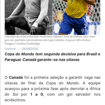
Política
Santa Helena e Região
Saúde e Bem-Estar
Leônidas da Silva e Ronaldo Fenômeno lideram lista de atletas com mais
gols em partidas eliminatórias de Copa Créditos: Arquivo CBF e Action
Images / Andrew Couldridge
-
Esporte
28/06/2026
Copa do Mundo tem segunda decisiva para Brasil e
Paraguai. Canadá garante-se nas oitavas
O
Canadá
foi a primeira seleção a garantir vaga nas
oitavas de final da
Copa do Mundo
. A equipe
avançou para a próxima fase após derrotar a
África
do Sul
por
1 a 0
, com um gol salvador nos
acréscimos.