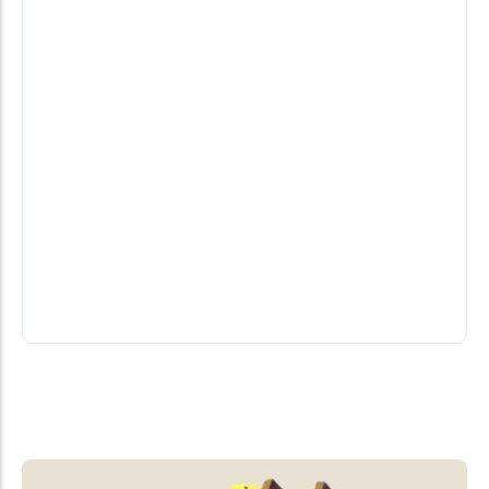
Os bastidores da Copa do Brasil na reta
das quartas
Santos e Atlético-MG abriram a lista de
classificados ainda no início da semana
07/08/2026