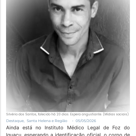
Política
Santa Helena e Região
Saúde e Bem-Estar
Silvério dos Santos, falecido há 20 dias. Espera angustiante. (Mídias sociais)
-
Destaque
,
Santa Helena e Região
05/05/2026
Ainda está no Instituto Médico Legal de Foz do
Iguaçu, esperando a identificação oficial, o corpo de