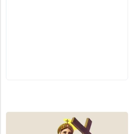
Moraes veta visita de filhos a Jair
Bolsonaro no Dia dos Pais
Decisão do ministro do STF nega pedido da defesa
do ex-presidente mantém punição ao seu filho
Flávio Bolsonaro.
08/08/2026