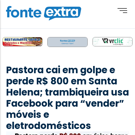
Brasil
Cotidiano
Pastora cai em golpe e
Destaque
perde R$ 800 em Santa
Esporte
Helena; trambiqueira usa
Geral
Facebook para “vender”
Obituário
móveis e
Paraguai
eletrodomésticos
Paraná