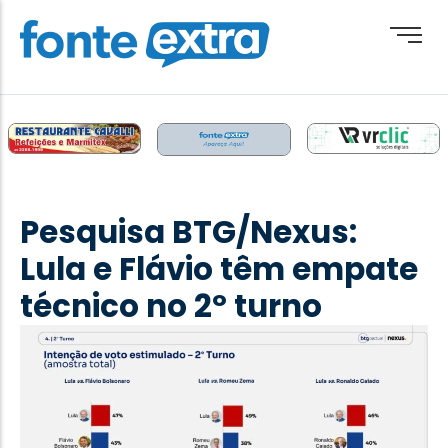
Brasil
Cotidiano
Pesquisa BTG/Nexus:
Destaque
Lula e Flávio têm empate
Esporte
técnico no 2º turno
Geral
Obituário
Paraguai
Paraná