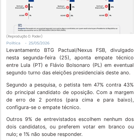
Política
Santa Helena e Região
Saúde e Bem-Estar
(Reprodução D. Poder)
-
Política
25/05/2026
Levantamento BTG Pactual/Nexus FSB, divulgado
nesta segunda-feira (25), aponta empate técnico
entre Lula (PT) e Flávio Bolsonaro (PL) em eventual
segundo turno das eleições presidenciais deste ano.
Segundo a pesquisa, o petista tem 47% contra 43%
do principal candidato de oposição. Com a margem
de erro de 2 pontos (para cima e para baixo),
configura-se o empate técnico.
Outros 9% de entrevistados escolhem nenhum dos
dois candidatos, ou preferem votar em branco ou
nulo; e 1% não soube responder.