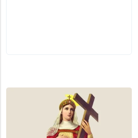
refrigerante em supermercado de
Marechal Cândido Rondon
Uma operadora de caixa grávida foi agredida por
um cliente no final da tarde de quarta-feira (5),
dentro de um...
06/08/2026