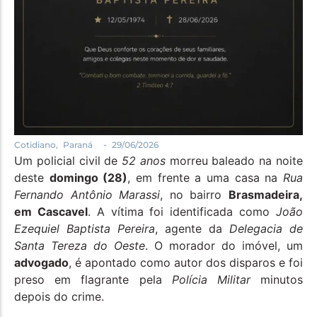
-
Cotidiano
,
Paraná
29/06/2026
Um policial civil de
52 anos
morreu baleado na noite
deste
domingo (28)
, em frente a uma casa na
Rua
Fernando Antônio Marassi
, no bairro
Brasmadeira,
em Cascavel
. A vítima foi identificada como
João
Ezequiel Baptista Pereira
, agente da
Delegacia de
Santa Tereza do Oeste
. O morador do imóvel, um
advogado
, é apontado como autor dos disparos e foi
preso em flagrante pela
Polícia Militar
minutos
depois do crime.