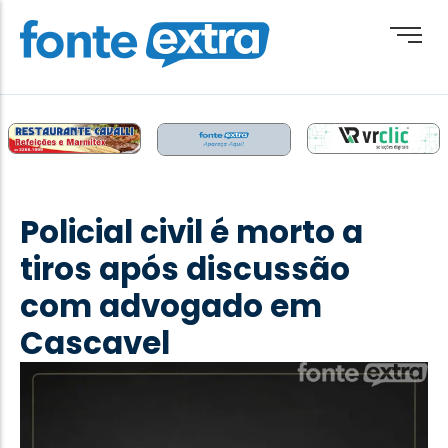
Brasil
Cotidiano
Policial civil é morto a
Destaque
tiros após discussão
Esporte
com advogado em
Geral
Cascavel
Obituário
Paraguai
Paraná